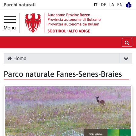
Vai direttamente alla navigazione principale
Vai al contenuto principale
Parchi naturali
IT
DE
LA
EN
Menu
Ce
Home
Parco naturale Fanes-Senes-Braies