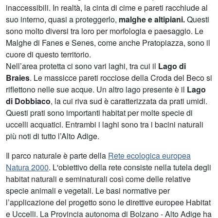
inaccessibili. In realtà, la cinta di cime e pareti racchiude al
suo interno, quasi a proteggerlo,
malghe e altipiani.
Questi
sono molto diversi tra loro per morfologia e paesaggio. Le
Malghe di Fanes e Senes, come anche Pratopiazza, sono il
cuore di questo territorio.
Nell’area protetta ci sono vari laghi, tra cui il
Lago di
Braies
. Le massicce pareti rocciose della Croda del Beco si
riflettono nelle sue acque. Un altro lago presente è il
Lago
di Dobbiaco
, la cui riva sud è caratterizzata da prati umidi.
Questi prati sono importanti habitat per molte specie di
uccelli acquatici. Entrambi i laghi sono tra i bacini naturali
più noti di tutto l’Alto Adige.
Il parco naturale è parte della
Rete ecologica europea
Natura 2000
. L'obiettivo della rete consiste nella tutela degli
habitat naturali e seminaturali così come delle relative
specie animali e vegetali. Le basi normative per
l’applicazione del progetto sono le direttive europee Habitat
e Uccelli. La Provincia autonoma di Bolzano - Alto Adige ha