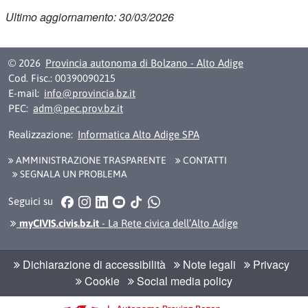
Ultimo aggiornamento: 30/03/2026
© 2026
Provincia autonoma di Bolzano - Alto Adige
Cod. Fisc.: 00390090215
E-mail:
info@provincia.bz.it
PEC:
adm@pec.prov.bz.it
Realizzazione:
Informatica Alto Adige SPA
AMMINISTRAZIONE TRASPARENTE
CONTATTI
SEGNALA UN PROBLEMA
Facebook
Instagram
LinkedIn
YouTube
TikTok
WhatsApp
Seguici su
myCIVIS.civis.bz.it
- La Rete civica dell’Alto Adige
Dichiarazione di accessibilità
Note legali
Privacy
Cookie
Social media policy