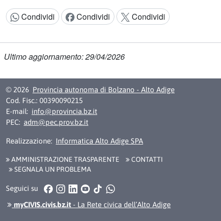
Condividi
Condividi
Condividi
Condividi:
Ultimo aggiornamento: 29/04/2026
© 2026
Provincia autonoma di Bolzano - Alto Adige
Cod. Fisc.: 00390090215
E-mail:
info@provincia.bz.it
PEC:
adm@pec.prov.bz.it
Realizzazione:
Informatica Alto Adige SPA
AMMINISTRAZIONE TRASPARENTE
CONTATTI
SEGNALA UN PROBLEMA
Facebook
Instagram
LinkedIn
YouTube
TikTok
WhatsApp
Seguici su
myCIVIS.civis.bz.it
- La Rete civica dell’Alto Adige