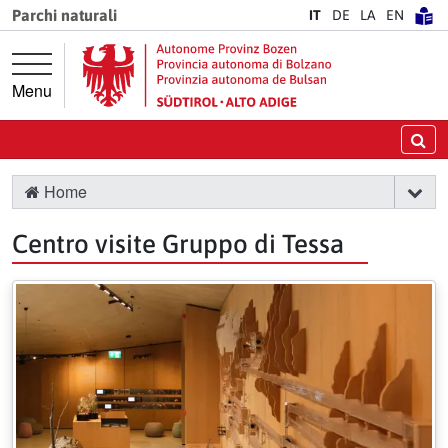
Vai direttamente alla navigazione principale
Vai al contenuto principale
Parchi naturali
IT
DE
LA
EN
Menu
Ce
Home
Centro visite Gruppo di Tessa